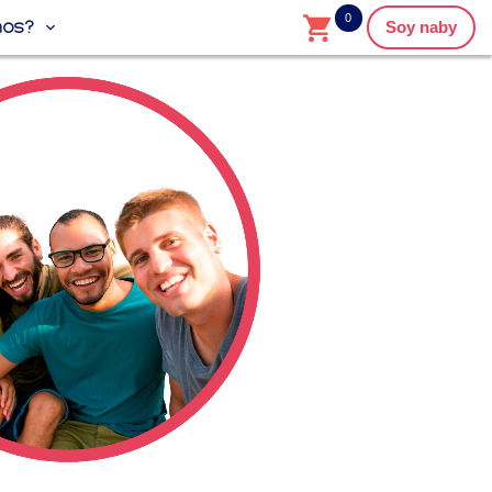
0
mos?
Soy naby